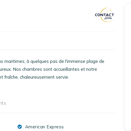
Accueil
Réserver un séjour
Nos adresses en France
Nos adresses dans le monde
ins maritimes, à quelques pas de l'immense plage de
eureux. Nos chambres sont accueillantes et notre
Nos collections
t fraîche, chaleureusement servie.
Notre programme de fidélité
Ecrivez-nous
nts
EN
FR
ES
American Express