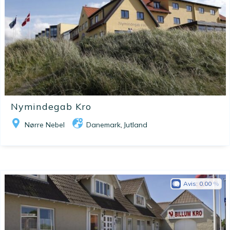
Nymindegab Kro
Nørre Nebel
Danemark
Jutland
,
Avis:
0.00