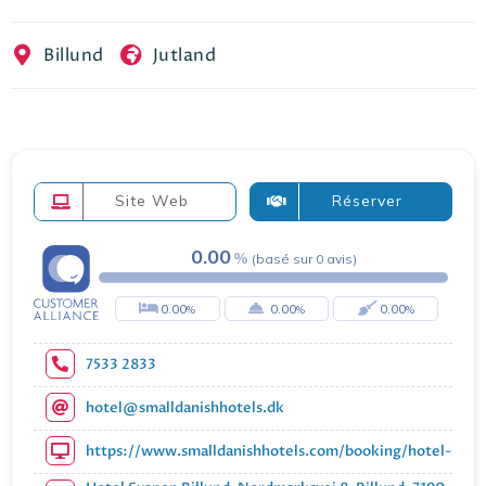
EN
FR
ES
Billund
Jutland
Site Web
Réserver
0.00
(
basé sur
0
avis
)
0.00
0.00
0.00
7533 2833
hotel@smalldanishhotels.dk
https://www.smalldanishhotels.com/booking/hotel-svane