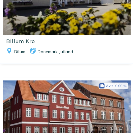
Billum Kro
Billum
Danemark
Jutland
,
Avis:
0.00