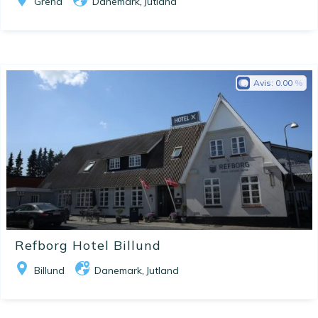
Grenå
Danemark
Jutland
,
Avis:
0.00
Refborg Hotel Billund
Billund
Danemark
Jutland
,