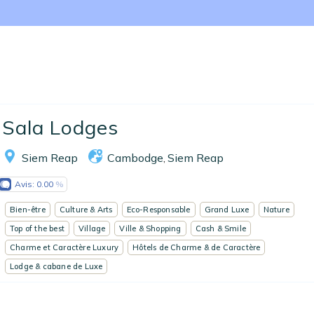
Nos collections
Notre programme de fidélité
Ecrivez-nous
EN
FR
ES
Sala Lodges
Siem Reap
Cambodge
Siem Reap
,
Avis:
0.00
Bien-être
Culture & Arts
Eco-Responsable
Grand Luxe
Nature
Top of the best
Village
Ville & Shopping
Cash & Smile
Charme et Caractère Luxury
Hôtels de Charme & de Caractère
Lodge & cabane de Luxe