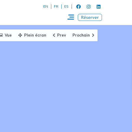
EN
FR
ES
Réserver
Vue
Plein écran
Prev
Prochain