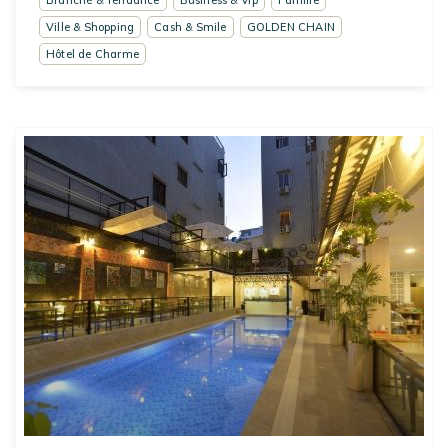
Branché & Tendance
Business & Vrp
Famille
Ville & Shopping
Cash & Smile
GOLDEN CHAIN
Hôtel de Charme