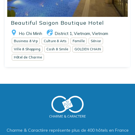
Beautiful Saigon Boutique Hotel
Ho Chi Minh
District 1
Vietnam
Vietnam
,
,
Business & Vrp
Culture & Arts
Famille
Sénior
Ville & Shopping
Cash & Smile
GOLDEN CHAIN
Hôtel de Charme
Charme & Caractère représente plus de 400 hôtels en France