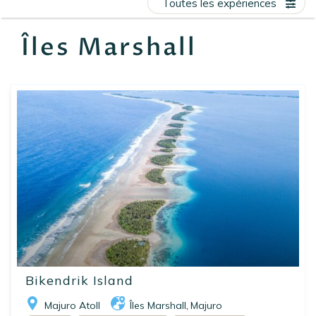
Toutes les expériences
EN
FR
ES
Îles Marshall
Bikendrik Island
Majuro Atoll
Îles Marshall
Majuro
,