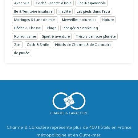
Avec vue
Caché - secret & Isolé
Eco-Responsable
Ile & Territoire insulaire
Insolite
Les pieds dans l'eau
Mariages & Lune de miel
Merveilles naturelles
Nature
Pêche & Chasse
Plage
Plongée & Snorkeling
Romantisme
Sport & aventure
Trésors de notre planète
Zen
Cash & Smile
Hôtels de Charme & de Caractère
Ile privée
Charme & Caractère représente plus de 400 hôtels en France
métropolitaine et en Outre-mer.