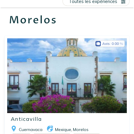
Toutes les expériences
EN
FR
ES
Morelos
Avis:
0.00
Anticavilla
Cuernavaca
Mexique
Morelos
,