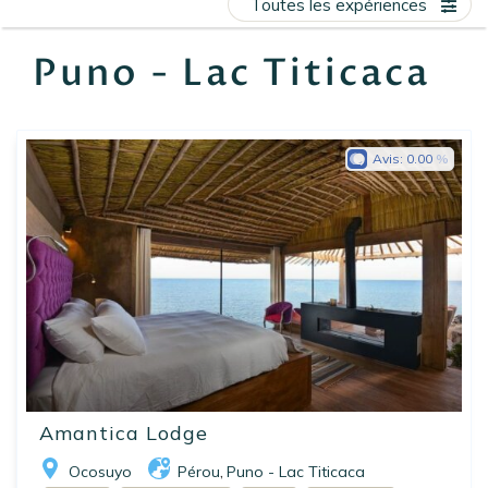
Toutes les expériences
EN
FR
ES
Puno - Lac Titicaca
Avis:
0.00
Amantica Lodge
Ocosuyo
Pérou
Puno - Lac Titicaca
,