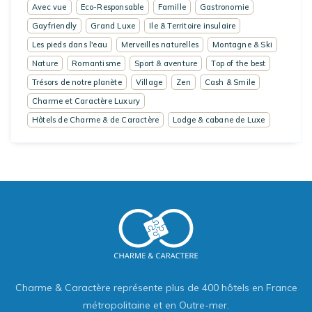
Avec vue
Eco-Responsable
Famille
Gastronomie
Gayfriendly
Grand Luxe
Ile & Territoire insulaire
Les pieds dans l'eau
Merveilles naturelles
Montagne & Ski
Nature
Romantisme
Sport & aventure
Top of the best
Trésors de notre planète
Village
Zen
Cash & Smile
Charme et Caractère Luxury
Hôtels de Charme & de Caractère
Lodge & cabane de Luxe
Charme & Caractère représente plus de 400 hôtels en France
métropolitaine et en Outre-mer.