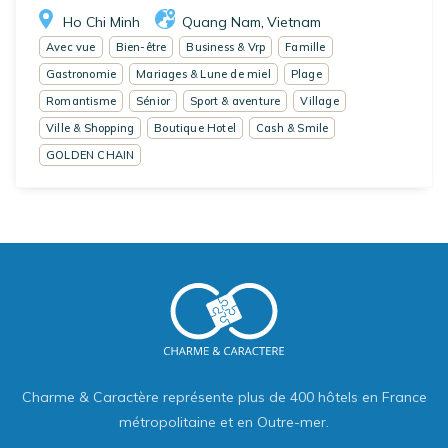
Ho Chi Minh
Quang Nam
Vietnam
,
Avec vue
Bien-être
Business & Vrp
Famille
Gastronomie
Mariages & Lune de miel
Plage
Romantisme
Sénior
Sport & aventure
Village
Ville & Shopping
Boutique Hotel
Cash & Smile
GOLDEN CHAIN
Charme & Caractère représente plus de 400 hôtels en France
métropolitaine et en Outre-mer.