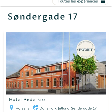
Toutes les expériences
EN
FR
ES
Søndergade 17
Hotel Røde-kro
Horsens
Danemark
Jutland
Søndergade 17
,
,