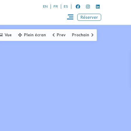
EN
FR
ES
Réserver
Vue
Plein écran
Prev
Prochain