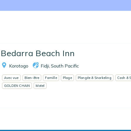
Nos collections
Notre programme de fidélité
Ecrivez-nous
EN
FR
ES
Bedarra Beach Inn
Korotogo
Fidji
South Pacific
,
Avec vue
Bien-être
Famille
Plage
Plongée & Snorkeling
Cash & 
GOLDEN CHAIN
Motel