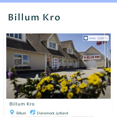
EN
FR
ES
Billum Kro
Avis:
0.00
Billum Kro
Billum
Danemark
Jutland
,