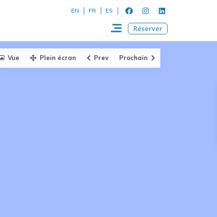
EN
FR
ES
Réserver
Vue
Plein écran
Prev
Prochain