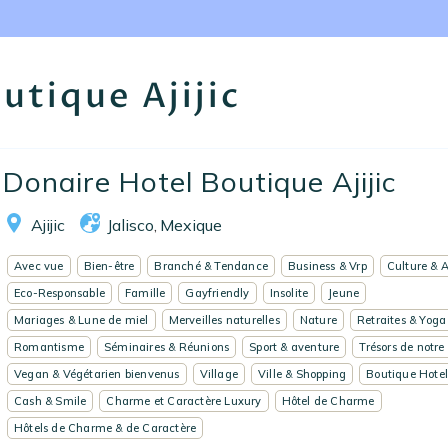
Nos collections
Notre programme de fidélité
utique Ajijic
Ecrivez-nous
Donaire Hotel Boutique Ajijic
EN
FR
ES
Ajijic
Jalisco
Mexique
,
Avec vue
Bien-être
Branché & Tendance
Business & Vrp
Culture & A
Eco-Responsable
Famille
Gayfriendly
Insolite
Jeune
Mariages & Lune de miel
Merveilles naturelles
Nature
Retraites & Yoga
Romantisme
Séminaires & Réunions
Sport & aventure
Trésors de notre
Vegan & Végétarien bienvenus
Village
Ville & Shopping
Boutique Hote
Cash & Smile
Charme et Caractère Luxury
Hôtel de Charme
Hôtels de Charme & de Caractère