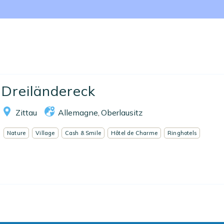
Nos collections
Notre programme de fidélité
Ecrivez-nous
EN
FR
ES
Dreiländereck
Zittau
Allemagne
Oberlausitz
,
Nature
Village
Cash & Smile
Hôtel de Charme
Ringhotels