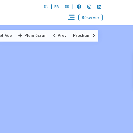
EN
FR
ES
Réserver
Vue
Plein écran
Prev
Prochain