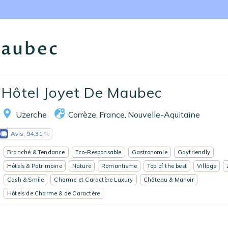
Nos collections
Notre programme de fidélité
Maubec
Ecrivez-nous
EN
FR
ES
Hôtel Joyet De Maubec
Uzerche
Corrèze
France
Nouvelle-Aquitaine
,
,
Avis:
94.31
Branché & Tendance
Eco-Responsable
Gastronomie
Gayfriendly
Hôtels & Patrimoine
Nature
Romantisme
Top of the best
Village
Cash & Smile
Charme et Caractère Luxury
Château & Manoir
Hôtels de Charme & de Caractère