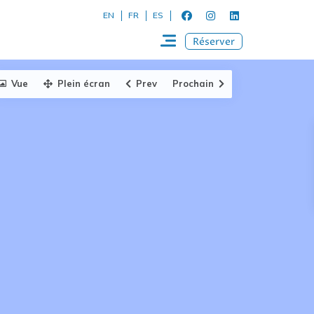
EN
FR
ES
Réserver
Vue
Plein écran
Prev
Prochain