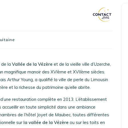
Accueil
Réserver un séjour
uitaine
Nos adresses en France
 de la
Vallée de la Vézère
et de la vieille ville d’Uzerche,
Nos adresses dans le monde
’un magnifique manoir des XVIème et XVIIème siècles.
Nos collections
ais Arthur Young, a qualifié la ville de perle du Limousin
ère et la richesse du patrimoine qu’elle abrite.
Notre programme de fidélité
et d’une restauration complète en 2013. L’établissement
Ecrivez-nous
s accueillir en toute simplicité dans une ambiance
chambres de l’hôtel Joyet de Maubec, toutes différentes
tionnelle sur
la vallée de la Vézère
ou sur les toits en
EN
FR
ES