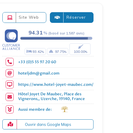
Site Web
Réserver
94.31
(
basé sur
1,587
avis
)
93.42
97.75
100.00
+33 (0)5 55 97 20 60
hoteljdm@gmail.com
https://www.hotel-joyet-maubec.com/
Hôtel Joyet De Maubec, Place des
Vignerons,, Uzerche, 19140, France
Aussi membre de:
Ouvrir dans Google Maps