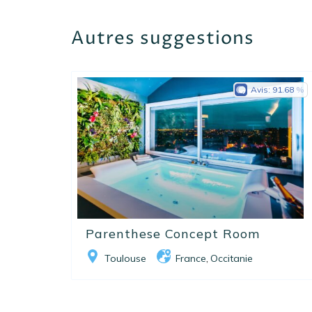
Autres suggestions
Avis:
91.68
Parenthese Concept Room
Toulouse
France
Occitanie
,