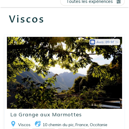
Toutes les expériences
EN
FR
ES
Viscos
Avis:
89.97
La Grange aux Marmottes
Viscos
10 chemin du pic
France
Occitanie
,
,