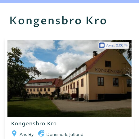
EN
FR
ES
Kongensbro Kro
Avis:
0.00
Kongensbro Kro
Ans By
Danemark
Jutland
,