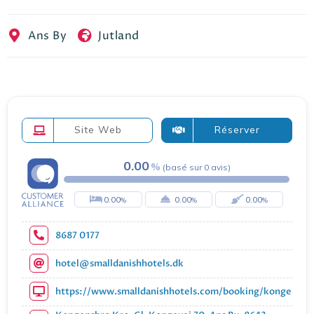
EN
FR
ES
Ans By
Jutland
Site Web
Réserver
0.00
(
basé sur
0
avis
)
0.00
0.00
0.00
8687 0177
hotel@smalldanishhotels.dk
https://www.smalldanishhotels.com/booking/kongensbr