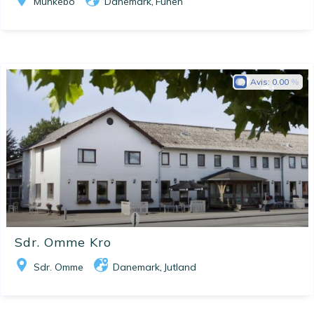
Munkebo
Danemark
Funen
,
Avis:
0.00
Sdr. Omme Kro
Sdr. Omme
Danemark
Jutland
,