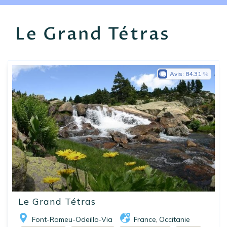
EN
FR
ES
Le Grand Tétras
Avis:
84.31
Le Grand Tétras
Font-Romeu-Odeillo-Via
France
Occitanie
,