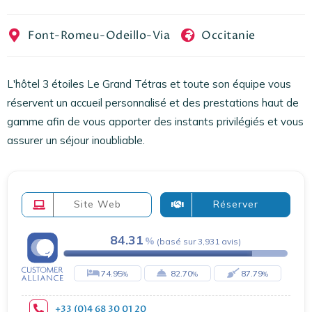
EN
FR
ES
Font-Romeu-Odeillo-Via
Occitanie
L'hôtel 3 étoiles Le Grand Tétras et toute son équipe vous
réservent un accueil personnalisé et des prestations haut de
gamme afin de vous apporter des instants privilégiés et vous
assurer un séjour inoubliable.
Site Web
Réserver
84.31
(
basé sur
3,931
avis
)
74.95
82.70
87.79
+33 (0)4 68 30 01 20