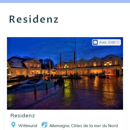
EN
FR
ES
Residenz
Avis:
0.00
Residenz
Wittmund
Allemagne
Côtes de la mer du Nord
,