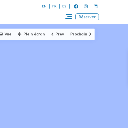
EN
FR
ES
Réserver
Vue
Plein écran
Prev
Prochain