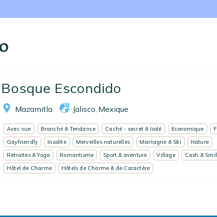
Nos collections
Notre programme de fidélité
o
Ecrivez-nous
EN
FR
ES
Bosque Escondido
Mazamitla
Jalisco
Mexique
,
Avec vue
Branché & Tendance
Caché - secret & Isolé
Economique
F
Gayfriendly
Insolite
Merveilles naturelles
Montagne & Ski
Nature
Retraites & Yoga
Romantisme
Sport & aventure
Village
Cash & Smi
Hôtel de Charme
Hôtels de Charme & de Caractère