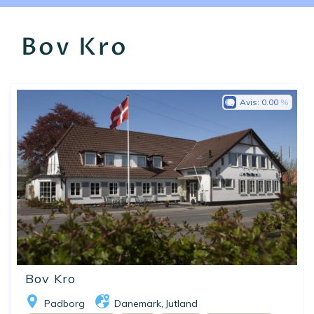
EN
FR
ES
Bov Kro
Avis:
0.00
Bov Kro
Padborg
Danemark
Jutland
,