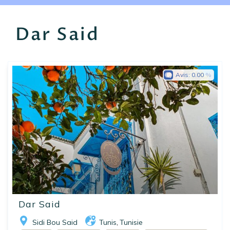
EN
FR
ES
Dar Said
Avis:
0.00
Dar Said
Sidi Bou Said
Tunis
Tunisie
,