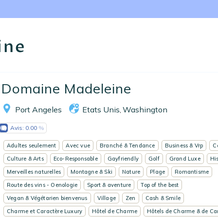
Nos collections
Notre programme de fidélité
ine
Ecrivez-nous
Domaine Madeleine
EN
FR
ES
Port Angeles
Etats Unis
Washington
,
Avis:
0.00
Adultes seulement
Avec vue
Branché & Tendance
Business & Vrp
C
Culture & Arts
Eco-Responsable
Gayfriendly
Golf
Grand Luxe
Hi
Merveilles naturelles
Montagne & Ski
Nature
Plage
Romantisme
Route des vins - Oenologie
Sport & aventure
Top of the best
Vegan & Végétarien bienvenus
Village
Zen
Cash & Smile
Charme et Caractère Luxury
Hôtel de Charme
Hôtels de Charme & de Ca