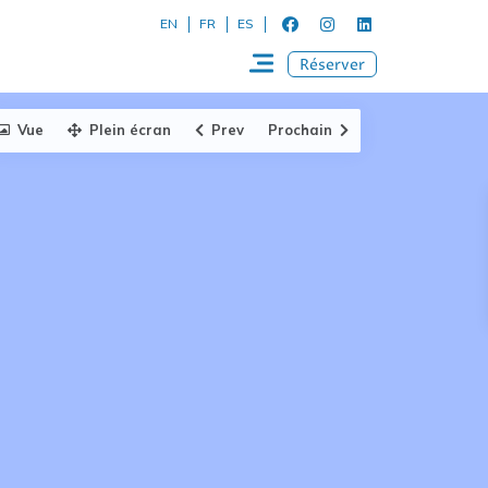
EN
FR
ES
Réserver
Vue
Plein écran
Prev
Prochain