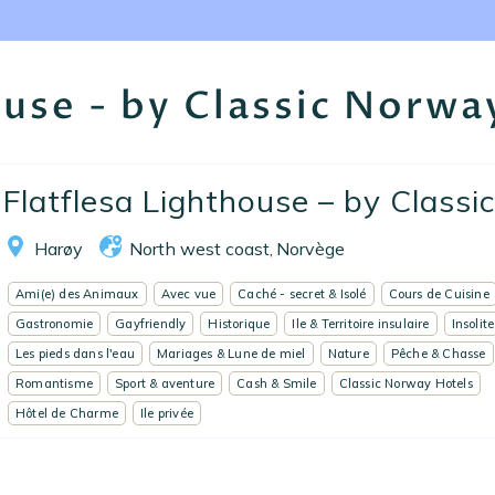
Nos collections
Notre programme de fidélité
ouse - by Classic Norwa
Ecrivez-nous
EN
FR
ES
Flatflesa Lighthouse – by Classic
Harøy
North west coast
Norvège
,
Ami(e) des Animaux
Avec vue
Caché - secret & Isolé
Cours de Cuisine
Gastronomie
Gayfriendly
Historique
Ile & Territoire insulaire
Insolite
Les pieds dans l'eau
Mariages & Lune de miel
Nature
Pêche & Chasse
Romantisme
Sport & aventure
Cash & Smile
Classic Norway Hotels
Hôtel de Charme
Ile privée