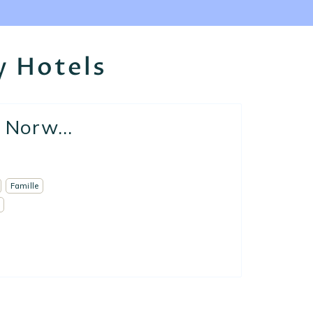
y Hotels
 Norw...
Famille