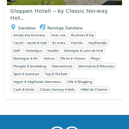
Gloppen Hotell – by Classic Norway
Hot...
Sandane
Norvège
Sandane
,
Ami(e) des Animaux
Avec vue
Business & Vrp
Caché - secret & Isolé
En moto
Famille
Gayfriendly
Golf
Historique
Insolite
Mariages & Lune de miel
Montagne & Ski
Nature
Pêche & Chasse
Plage
Plongée & Snorkeling
Romantisme
Séminaires & Réunions
Sport & aventure
Top of the best
Vegan & Végétarien bienvenus
Ville & Shopping
Cash & Smile
Classic Norway Hotels
Hôtel de Charme