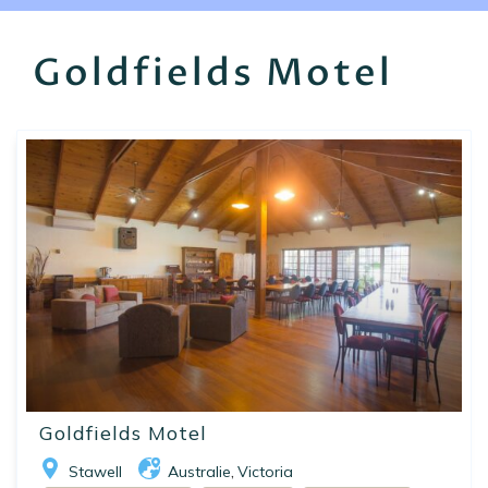
EN
FR
ES
Goldfields Motel
Goldfields Motel
Stawell
Australie
Victoria
,