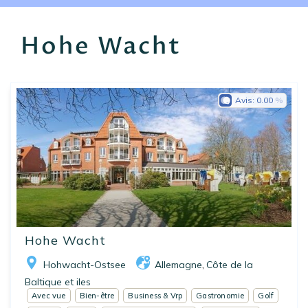
EN
FR
ES
Hohe Wacht
Avis:
0.00
Hohe Wacht
Hohwacht-Ostsee
Allemagne
Côte de la
,
Baltique et iles
Avec vue
Bien-être
Business & Vrp
Gastronomie
Golf