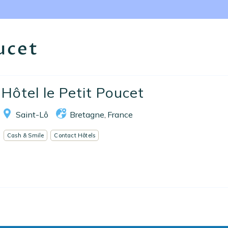
Nos collections
Notre programme de fidélité
ucet
Ecrivez-nous
EN
FR
ES
Hôtel le Petit Poucet
Saint-Lô
Bretagne
France
,
Cash & Smile
Contact Hôtels