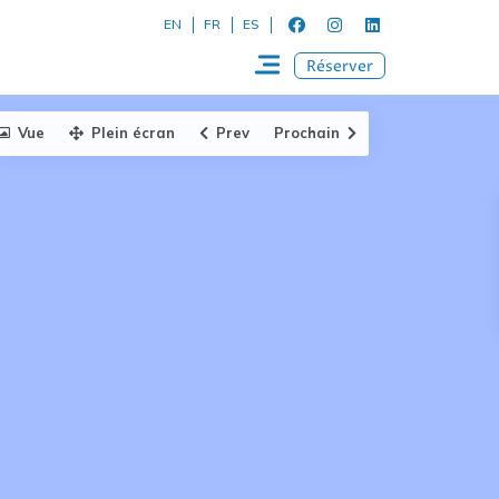
EN
FR
ES
Réserver
Vue
Plein écran
Prev
Prochain