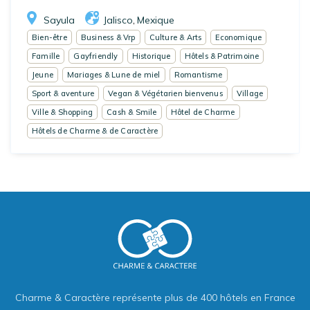
Sayula
Jalisco
Mexique
,
Bien-être
Business & Vrp
Culture & Arts
Economique
Famille
Gayfriendly
Historique
Hôtels & Patrimoine
Jeune
Mariages & Lune de miel
Romantisme
Sport & aventure
Vegan & Végétarien bienvenus
Village
Ville & Shopping
Cash & Smile
Hôtel de Charme
Hôtels de Charme & de Caractère
Charme & Caractère représente plus de 400 hôtels en France