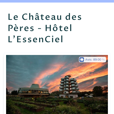
EN
FR
ES
Le Château des
Pères - Hôtel
L'EssenCiel
Avis:
89.00