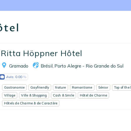
Nos collections
Notre programme de fidélité
ôtel
Ecrivez-nous
EN
FR
ES
Ritta Höppner Hôtel
Gramado
Brésil
Porto Alegre - Rio Grande do Sul
,
Avis:
0.00
Gastronomie
Gayfriendly
Nature
Romantisme
Sénior
Top of the 
Village
Ville & Shopping
Cash & Smile
Hôtel de Charme
Hôtels de Charme & de Caractère