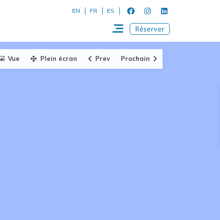
EN
FR
ES
Réserver
Vue
Plein écran
Prev
Prochain