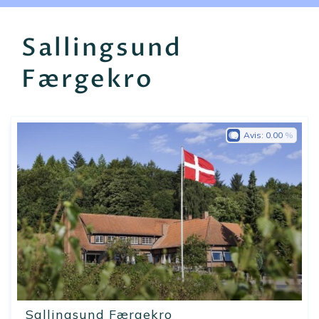
EN
FR
ES
Sallingsund
Færgekro
Avis:
0.00
Sallingsund Færgekro