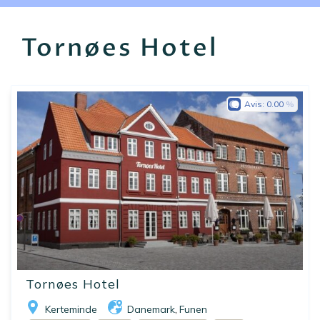
EN
FR
ES
Tornøes Hotel
Avis:
0.00
Tornøes Hotel
Kerteminde
Danemark
Funen
,