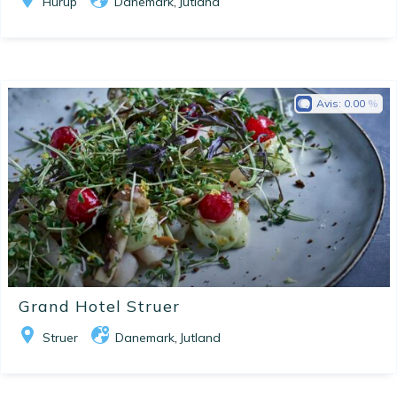
Hurup
Danemark
Jutland
,
Avis:
0.00
Grand Hotel Struer
Struer
Danemark
Jutland
,