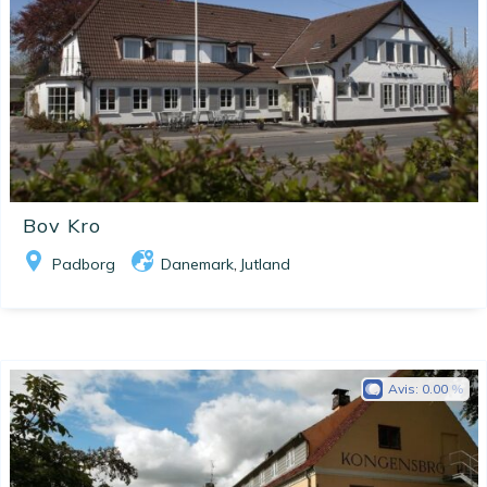
Bov Kro
Padborg
Danemark
Jutland
,
Avis:
0.00