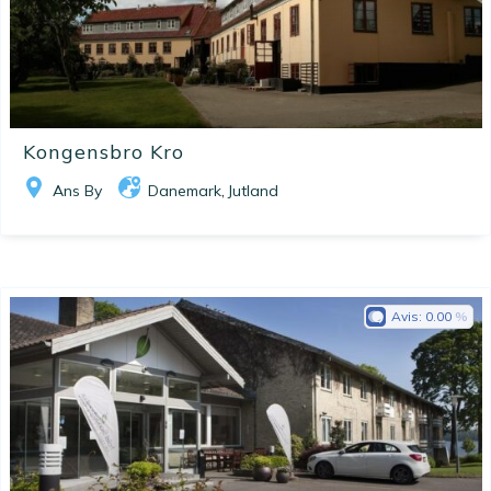
Kongensbro Kro
Ans By
Danemark
Jutland
,
Avis:
0.00