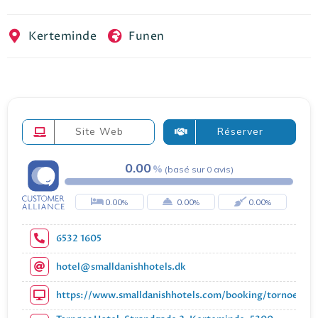
EN
FR
ES
Kerteminde
Funen
Site Web
Réserver
0.00
(
basé sur
0
avis
)
0.00
0.00
0.00
6532 1605
hotel@smalldanishhotels.dk
https://www.smalldanishhotels.com/booking/tornoees-h