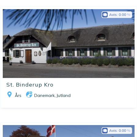
Avis:
0.00
St. Binderup Kro
Års
Danemark
Jutland
,
Avis:
0.00