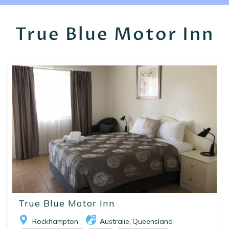
EN
FR
ES
True Blue Motor Inn
True Blue Motor Inn
Rockhampton
Australie
Queensland
,