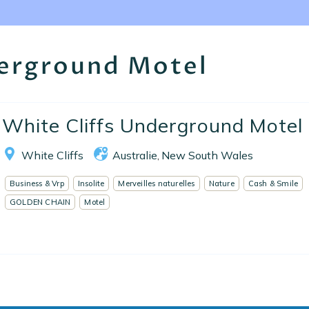
Nos collections
Notre programme de fidélité
derground Motel
Ecrivez-nous
EN
FR
ES
White Cliffs Underground Motel
White Cliffs
Australie
New South Wales
,
Business & Vrp
Insolite
Merveilles naturelles
Nature
Cash & Smile
GOLDEN CHAIN
Motel