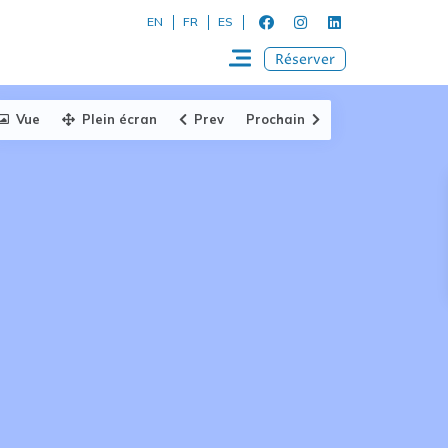
EN
FR
ES
Réserver
Vue
Plein écran
Prev
Prochain