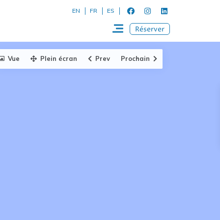
EN
FR
ES
Réserver
Vue
Plein écran
Prev
Prochain