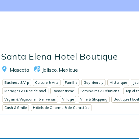
Nos collections
Notre programme de fidélité
Ecrivez-nous
EN
FR
ES
Santa Elena Hotel Boutique
Mascota
Jalisco
Mexique
,
Business & Vrp
Culture & Arts
Famille
Gayfriendly
Historique
Jeu
Mariages & Lune de miel
Romantisme
Séminaires & Réunions
Top of t
Vegan & Végétarien bienvenus
Village
Ville & Shopping
Boutique Hote
Cash & Smile
Hôtels de Charme & de Caractère