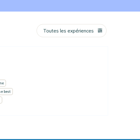
Toutes les expériences
ne
he best
l