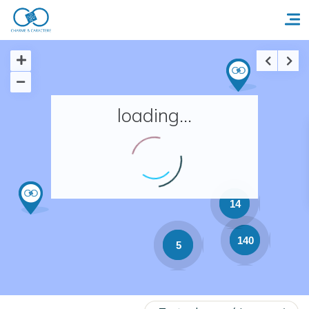
Accueil
loading...
Réserver un séjour
Nos adresses en France
Nos adresses dans le monde
14
Nos collections
140
5
Notre programme de fidélité
Ecrivez-nous