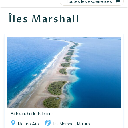
Toutes les expériences
EN
FR
ES
Îles Marshall
Bikendrik Island
Majuro Atoll
Îles Marshall
Majuro
,