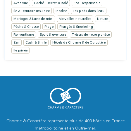
Avec vue
Caché - secret & Isolé
Eco-Responsable
Ile & Territoire insulaire
Insolite
Les pieds dans l'eau
Mariages & Lune de miel
Merveilles naturelles
Nature
Pêche & Chasse
Plage
Plongée & Snorkeling
Romantisme
Sport & aventure
Trésors de notre planète
Zen
Cash & Smile
Hôtels de Charme & de Caractère
Ile privée
Charme & Caractère représente plus de 400 hôtels en France
métropolitaine et en Outre-mer.