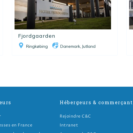
Fjordgaarden
Ringkøbing
Danemark
Jutland
,
eurs
Hébergeurs & commerçant
r
Rejoindre C&C
esses en France
Intranet