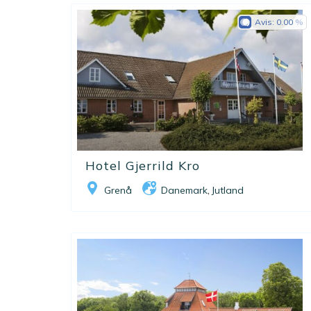
Avis:
0.00
Hotel Gjerrild Kro
Grenå
Danemark
Jutland
,