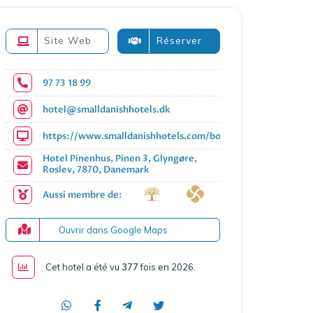
Site Web
Réserver
97 73 18 99
hotel@smalldanishhotels.dk
https://www.smalldanishhotels.com/booking/hotel-pinenhu
Hotel Pinenhus, Pinen 3, Glyngøre,
Roslev, 7870, Danemark
Aussi membre de:
Ouvrir dans Google Maps
Cet hotel a été vu
377
fois en 2026
.