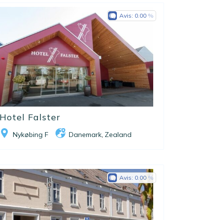
Avis:
0.00
Hotel Falster
Nykøbing F
Danemark
Zealand
,
Avis:
0.00