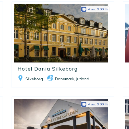
Avis:
0.00
Hotel Dania Silkeborg
Silkeborg
Danemark
Jutland
,
Avis:
0.00