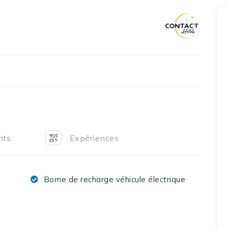
Accueil
Réserver un séjour
Nos adresses en France
Nos adresses dans le monde
Nos collections
Notre programme de fidélité
nts
Expériences
Ecrivez-nous
Borne de recharge véhicule électrique
EN
FR
ES