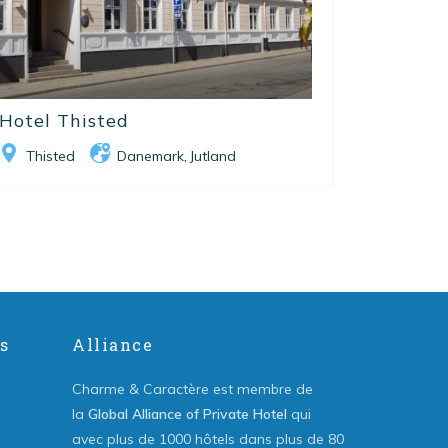
Hotel Thisted
Thisted
Danemark
Jutland
,
s
Alliance
Charme & Caractère est membre de
la
Global Alliance of Private Hotel
qui
avec plus de 1000 hôtels dans plus de 80