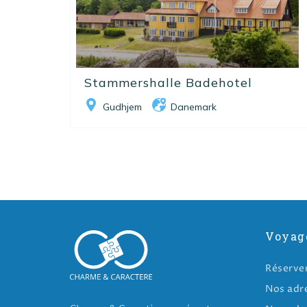
Stammershalle Badehotel
Gudhjem
Danemark
Voyag
Réserve
Nos adr