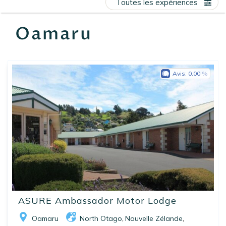
Toutes les expériences
EN
FR
ES
Oamaru
Avis:
0.00
ASURE Ambassador Motor Lodge
Oamaru
North Otago
Nouvelle Zélande
,
,