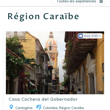
Toutes les expériences
EN
FR
ES
Région Caraïbe
Avis:
0.00
Casa Cochera del Gobernador
Cartagène
Colombie
Région Caraïbe
,