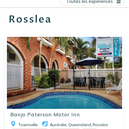
Toutes les expériences
EN
FR
ES
Rosslea
Banjo Paterson Motor Inn
Townsville
Australie
Queensland
Rosslea
,
,