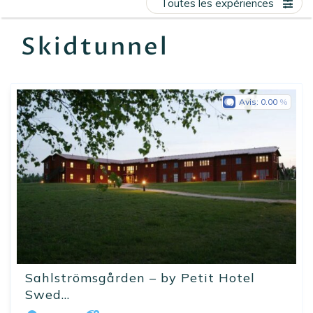
Toutes les expériences
EN
FR
ES
Skidtunnel
Avis:
0.00
Sahlströmsgården – by Petit Hotel
Swed...