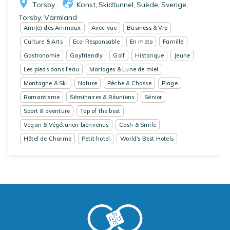
Torsby
Konst
Skidtunnel
Suède
Sverige
,
,
,
,
Torsby
Värmland
,
Ami(e) des Animaux
Avec vue
Business & Vrp
Culture & Arts
Eco-Responsable
En moto
Famille
Gastronomie
Gayfriendly
Golf
Historique
Jeune
Les pieds dans l'eau
Mariages & Lune de miel
Montagne & Ski
Nature
Pêche & Chasse
Plage
Romantisme
Séminaires & Réunions
Sénior
Sport & aventure
Top of the best
Vegan & Végétarien bienvenus
Cash & Smile
Hôtel de Charme
Petit hotel
World's Best Hotels