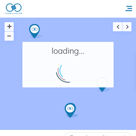
Accueil
loading...
Réserver un séjour
Nos adresses en France
Nos adresses dans le monde
Nos collections
Notre programme de fidélité
Ecrivez-nous