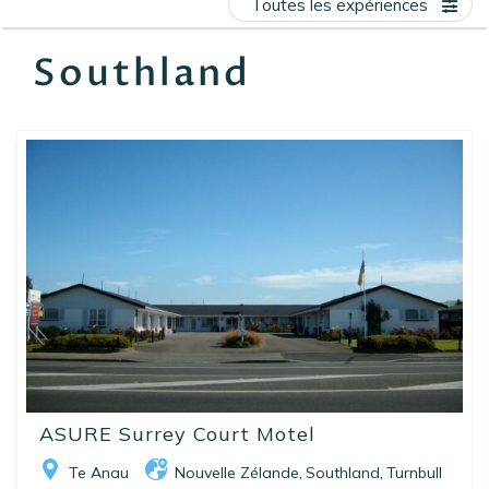
Toutes les expériences
EN
FR
ES
Southland
ASURE Surrey Court Motel
Te Anau
Nouvelle Zélande
Southland
Turnbull
,
,