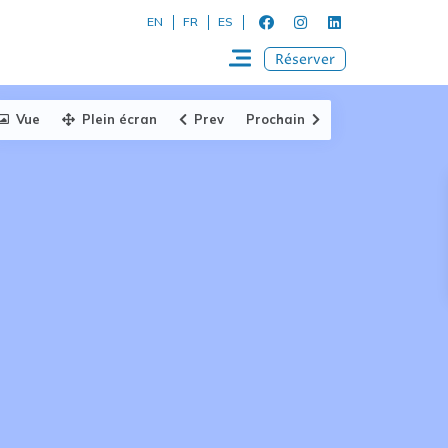
EN
FR
ES
Réserver
Vue
Plein écran
Prev
Prochain