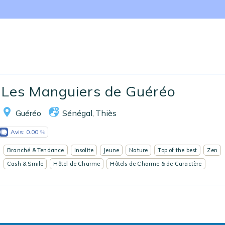
Nos collections
Notre programme de fidélité
Ecrivez-nous
EN
FR
ES
Les Manguiers de Guéréo
Guéréo
Sénégal
Thiès
,
Avis:
0.00
Branché & Tendance
Insolite
Jeune
Nature
Top of the best
Zen
Cash & Smile
Hôtel de Charme
Hôtels de Charme & de Caractère