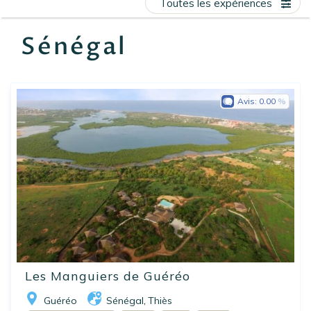
Toutes les expériences
EN
FR
ES
Sénégal
Avis:
0.00
Les Manguiers de Guéréo
Guéréo
Sénégal
Thiès
,