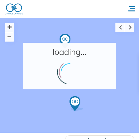
Accueil
loading...
Réserver un séjour
Nos adresses en France
Nos adresses dans le monde
Nos collections
Notre programme de fidélité
Ecrivez-nous