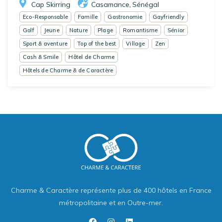
Cap Skirring
Casamance
Sénégal
,
Eco-Responsable
Famille
Gastronomie
Gayfriendly
Golf
Jeune
Nature
Plage
Romantisme
Sénior
Sport & aventure
Top of the best
Village
Zen
Cash & Smile
Hôtel de Charme
Hôtels de Charme & de Caractère
Charme & Caractère représente plus de 400 hôtels en France
métropolitaine et en Outre-mer.