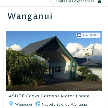
Toutes les expériences
EN
FR
ES
Wanganui
Avis:
0.00
ASURE Cooks Gardens Motor Lodge
Wanganui
Nouvelle Zélande
Wanganui
,